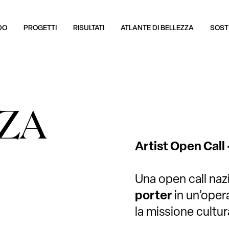
DO
PROGETTI
RISULTATI
ATLANTE DI BELLEZZA
SOSTI
ZZA
Artist Open Call 
Una open call naz
porter
in un’oper
la missione cultur