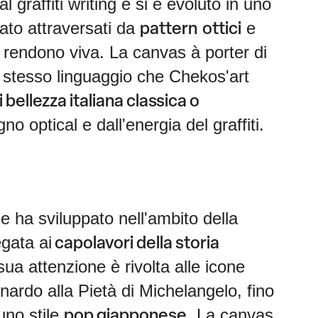
l graffiti writing e si è evoluto in uno
rmato attraversati da
e
pattern
ottici
a rendono viva. La canvas à porter di
o stesso linguaggio che Chekos'art
i bellezza italiana classica o
o optical e dall'energia del graffiti.
e ha sviluppato nell'ambito della
egata ai
capolavori della storia
 sua attenzione è rivolta alle icone
onardo alla Pietà di Michelangelo, fino
 uno stile
. La canvas
pop giapponese