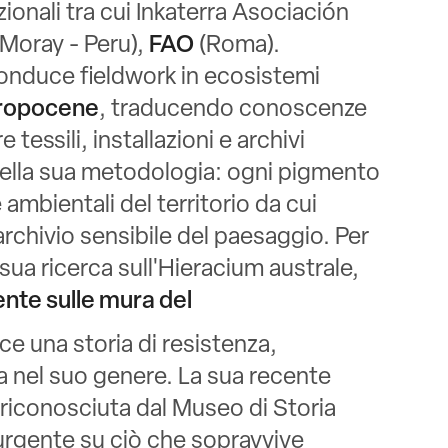
zionali tra cui Inkaterra Asociación
(Moray - Peru),
FAO
(Roma).
conduce fieldwork in ecosistemi
ropocene
, traducendo conoscenze
tessili, installazioni e archivi
 nella sua metodologia: ogni pigmento
 ambientali del territorio da cui
archivio sensibile del paesaggio. Per
 sua ricerca sull'Hieracium australe,
nte sulle mura del
e una storia di resistenza,
a nel suo genere. La sua recente
riconosciuta dal Museo di Storia
 urgente su ciò che sopravvive