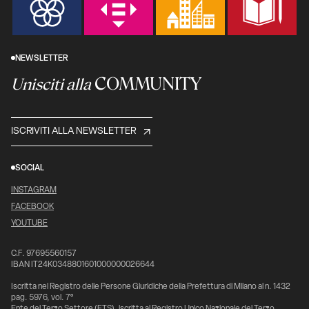
NEWSLETTER
COMMUNITY
Unisciti alla
ISCRIVITI ALLA NEWSLETTER
SOCIAL
INSTAGRAM
FACEBOOK
YOUTUBE
C.F. 97695560157
IBAN IT24K0348801601000000026644
Iscritta nel Registro delle Persone Giuridiche della Prefettura di Milano al n. 1432
pag. 5976, vol. 7°
Ente del Terzo Settore (ETS), iscritta al Registro Unico Nazionale del Terzo