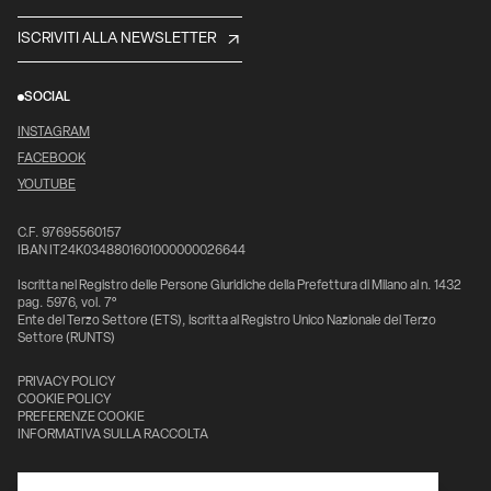
ISCRIVITI ALLA NEWSLETTER
SOCIAL
INSTAGRAM
FACEBOOK
YOUTUBE
C.F. 97695560157
IBAN IT24K0348801601000000026644
Iscritta nel Registro delle Persone Giuridiche della Prefettura di Milano al n. 1432
pag. 5976, vol. 7°
Ente del Terzo Settore (ETS), iscritta al Registro Unico Nazionale del Terzo
Settore (RUNTS)
PRIVACY POLICY
COOKIE POLICY
PREFERENZE COOKIE
INFORMATIVA SULLA RACCOLTA