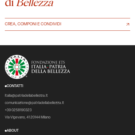
di
Bellezza
CREA, COMPONI E CONDIVIDI
CONTATTI
italia@patriadellabellezza.it
comunicazione@patriadellabellezza.it
+39 0258190323
Via Vigevano, 41 20144 Milano
ABOUT