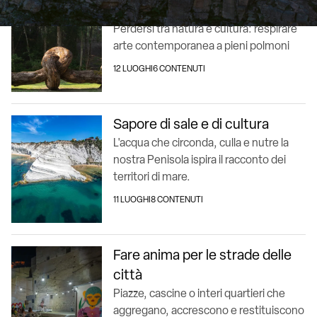
air
Perdersi tra natura e cultura: respirare
arte contemporanea a pieni polmoni
12 LUOGHI
6 CONTENUTI
Sapore di sale e di cultura
L'acqua che circonda, culla e nutre la
nostra Penisola ispira il racconto dei
territori di mare.
11 LUOGHI
8 CONTENUTI
Fare anima per le strade delle
città
Piazze, cascine o interi quartieri che
aggregano, accrescono e restituiscono