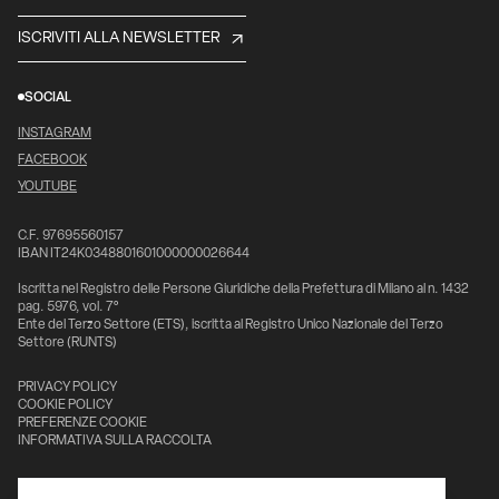
ISCRIVITI ALLA NEWSLETTER
SOCIAL
INSTAGRAM
FACEBOOK
YOUTUBE
C.F. 97695560157
IBAN IT24K0348801601000000026644
Iscritta nel Registro delle Persone Giuridiche della Prefettura di Milano al n. 1432
pag. 5976, vol. 7°
Ente del Terzo Settore (ETS), iscritta al Registro Unico Nazionale del Terzo
Settore (RUNTS)
PRIVACY POLICY
COOKIE POLICY
PREFERENZE COOKIE
INFORMATIVA SULLA RACCOLTA