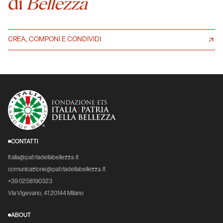
di
Bellezza
CREA, COMPONI E CONDIVIDI
CONTATTI
italia@patriadellabellezza.it
comunicazione@patriadellabellezza.it
+39 0258190323
Via Vigevano, 41 20144 Milano
ABOUT