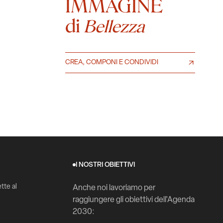
IMMAGINE
di
Bellezza
CREA, COMPONI E CONDIVIDI
I NOSTRI OBIETTIVI
tte al
Anche noi lavoriamo per
raggiungere gli obiettivi dell'Agenda
2030: