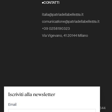
CONTATTI
italia@patriadellabellezza.it
comunicazione@patriadellabellezza.it
+39 0258190323
Via Vigevano, 41 20144 Milano
Iscriviti alla newsletter
C.F. 97695560157
Email
IBAN IT24K0348801601000000026644