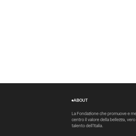
ABOUT
La Fondazione che promuove e me
centro il valore della bellezza, vero
talento dell’Italia.