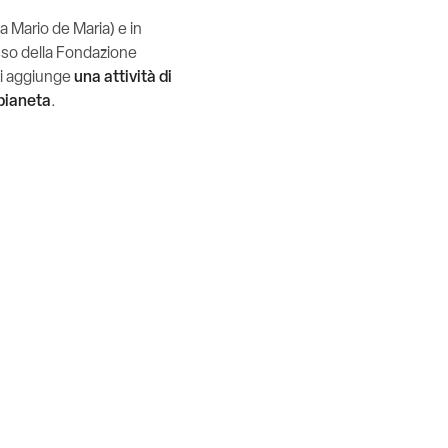
a Mario de Maria) e in
esso della Fondazione
 si aggiunge
una attività di
 pianeta
.