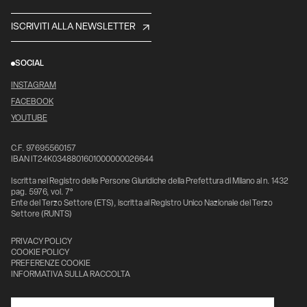
ISCRIVITI ALLA NEWSLETTER
SOCIAL
INSTAGRAM
FACEBOOK
YOUTUBE
C.F. 97695560157
IBAN IT24K0348801601000000026644
Iscritta nel Registro delle Persone Giuridiche della Prefettura di Milano al n. 1432
pag. 5976, vol. 7°
Ente del Terzo Settore (ETS), iscritta al Registro Unico Nazionale del Terzo
Settore (RUNTS)
PRIVACY POLICY
COOKIE POLICY
PREFERENZE COOKIE
INFORMATIVA SULLA RACCOLTA