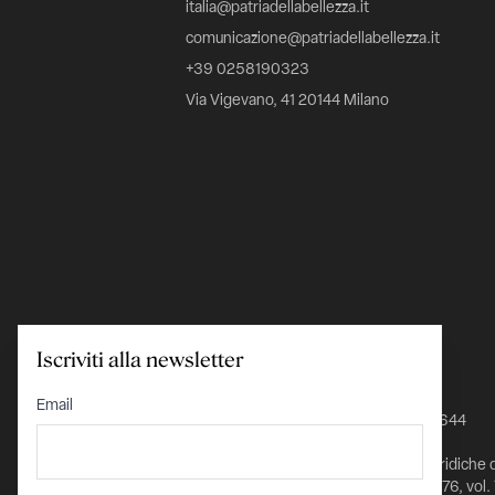
italia@patriadellabellezza.it
comunicazione@patriadellabellezza.it
+39 0258190323
Via Vigevano, 41 20144 Milano
Iscriviti alla newsletter
C.F. 97695560157
Email
IBAN IT24K0348801601000000026644
Iscritta nel Registro delle Persone Giuridiche 
Prefettura di Milano al n. 1432 pag. 5976, vol.