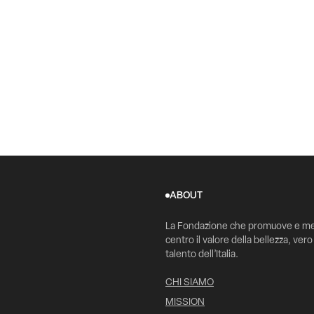
ABOUT
La Fondazione che promuove e me
centro il valore della bellezza, vero
talento dell’Italia.
CHI SIAMO
MISSION