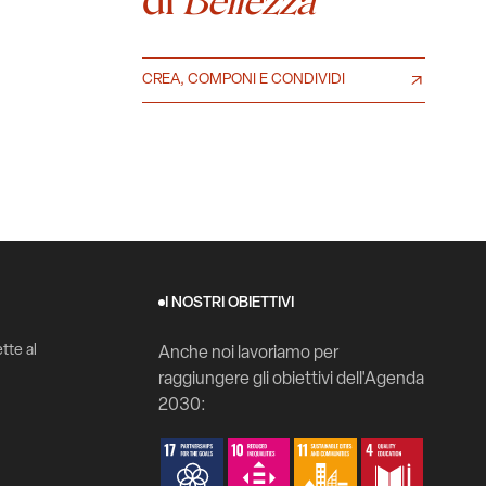
Bellezza
CREA, COMPONI E CONDIVIDI
I NOSTRI OBIETTIVI
tte al
Anche noi lavoriamo per
raggiungere gli obiettivi dell'Agenda
2030: