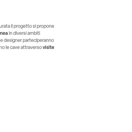
aurata il progetto si propone
anea
in diversi ambiti
sti e designer parteciperanno
o le cave attraverso
visite
.
a