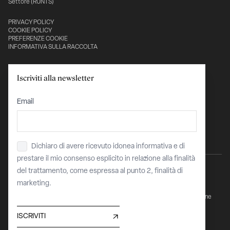
Settore (RUNTS)
PRIVACY POLICY
COOKIE POLICY
PREFERENZE COOKIE
INFORMATIVA SULLA RACCOLTA
Con il sostegno di:
Iscriviti alla newsletter
Email
Dichiaro di avere ricevuto idonea informativa e di
Privacy
*
prestare il mio consenso esplicito in relazione alla finalità
del trattamento, come espressa al punto 2, finalità di
marketing.
Sito finanziato dell’Unione Europea - "Next Generation EU - PNRR Transizione
Digitale Organismi Culturali e Creativi"
COR 15912229 / CUP C87J23004110008
ISCRIVITI
Maggiori informazioni