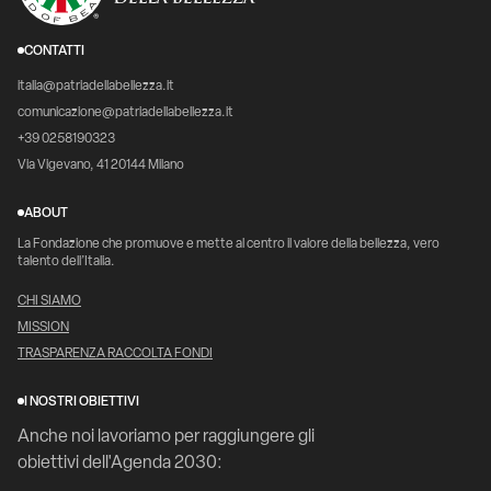
CONTATTI
italia@patriadellabellezza.it
comunicazione@patriadellabellezza.it
+39 0258190323
Via Vigevano, 41 20144 Milano
ABOUT
La Fondazione che promuove e mette al centro il valore della bellezza, vero
talento dell’Italia.
CHI SIAMO
MISSION
TRASPARENZA RACCOLTA FONDI
I NOSTRI OBIETTIVI
Anche noi lavoriamo per raggiungere gli
obiettivi dell'Agenda 2030: