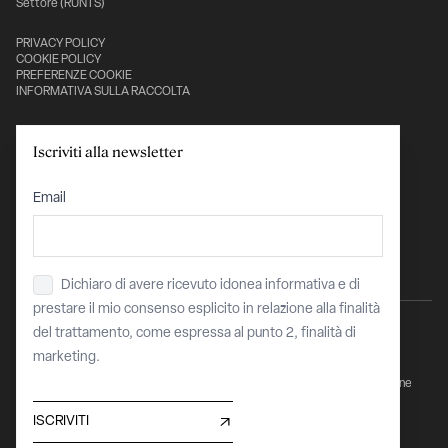
Settore (RUNTS)
PRIVACY POLICY
COOKIE POLICY
PREFERENZE COOKIE
INFORMATIVA SULLA RACCOLTA
Con il sostegno di:
Iscriviti alla newsletter
Email
Dichiaro di avere ricevuto idonea informativa e di
Privacy
*
prestare il mio consenso esplicito in relazione alla finalità
del trattamento, come espressa al punto 2, finalità di
marketing.
Sito finanziato dell’Unione Europea - "Next Generation EU - PNRR Transizione
Digitale Organismi Culturali e Creativi"
COR 15912229 / CUP C87J23004110008
ISCRIVITI
Maggiori informazioni