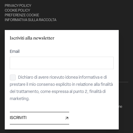
PRIVACY POLICY
COOKIE POLICY
PREFERENZE COOKIE
INFORMATIVA SULLA RACCOLTA
Con il sostegno di:
Iscriviti alla newsletter
Email
Dichiaro di avere ricevuto idonea informativa e di
Privacy
*
prestare il mio consenso esplicito in relazione alla finalità
del trattamento, come espressa al punto 2, finalità di
marketing.
Sito finanziato dell’Unione Europea - "Next Generation EU - PNRR Transizione
Digitale Organismi Culturali e Creativi"
COR 15912229 / CUP C87J23004110008
ISCRIVITI
Maggiori informazioni