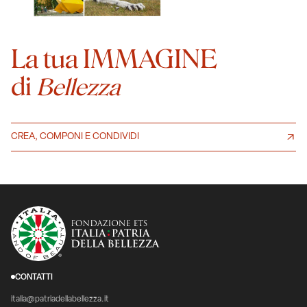
La tua IMMAGINE
di
Bellezza
CREA, COMPONI E CONDIVIDI
CONTATTI
italia@patriadellabellezza.it