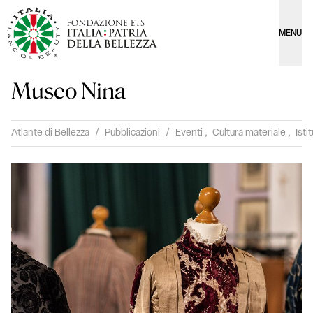
MENU
Museo Nina
Atlante di Bellezza
/
Pubblicazioni
/
Eventi
,
Cultura materiale
,
Isti