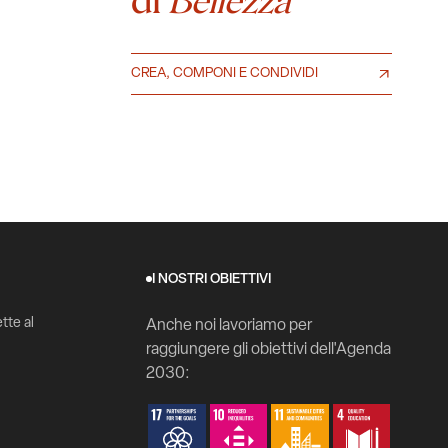
Bellezza
CREA, COMPONI E CONDIVIDI
I NOSTRI OBIETTIVI
tte al
Anche noi lavoriamo per
raggiungere gli obiettivi dell'Agenda
2030: