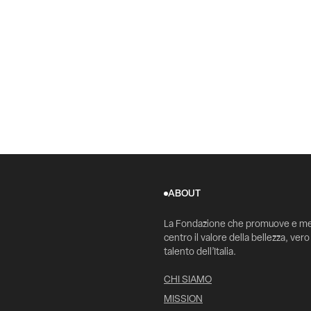
ABOUT
La Fondazione che promuove e me
centro il valore della bellezza, vero
talento dell’Italia.
CHI SIAMO
MISSION