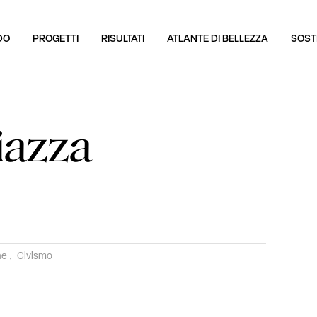
DO
PROGETTI
RISULTATI
ATLANTE DI BELLEZZA
SOSTI
iazza
ne
,
Civismo