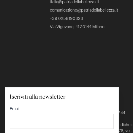
italia@patriadellabellezza.it
comunicazione@patriadellabellezza.it
+39 0258190323
Via Vigevano, 41 20144 Milano
Iscriviti alla newsletter
C.F. 97695560157
Email
IBAN IT24K0348801601000000026644
Iscritta nel Registro delle Persone Giuridiche 
Prefettura di Milano al n. 1432 pag. 5976, vol.