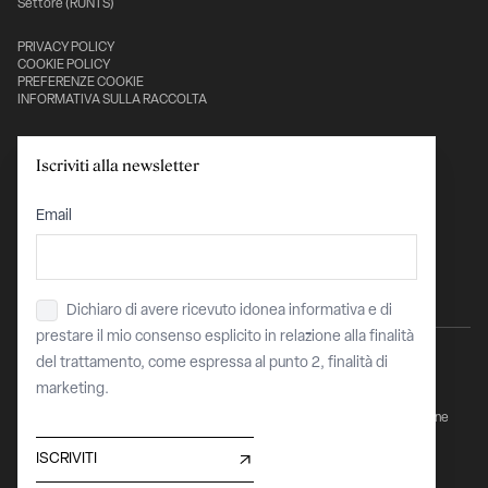
Settore (RUNTS)
PRIVACY POLICY
COOKIE POLICY
PREFERENZE COOKIE
INFORMATIVA SULLA RACCOLTA
Con il sostegno di:
Iscriviti alla newsletter
Email
Dichiaro di avere ricevuto idonea informativa e di
Privacy
*
prestare il mio consenso esplicito in relazione alla finalità
del trattamento, come espressa al punto 2, finalità di
marketing.
Sito finanziato dell’Unione Europea - "Next Generation EU - PNRR Transizione
Digitale Organismi Culturali e Creativi"
COR 15912229 / CUP C87J23004110008
ISCRIVITI
Maggiori informazioni