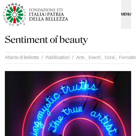
MENU
Sentiment of beauty
Atlante di Bellezza
/
Pubblicazioni
/
Arte
,
Eventi
,
Corsi
,
Formazi