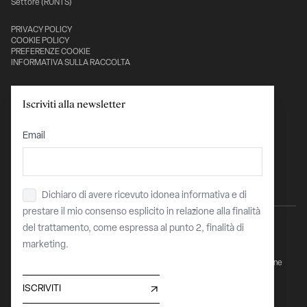
Settore (RUNTS)
PRIVACY POLICY
COOKIE POLICY
PREFERENZE COOKIE
INFORMATIVA SULLA RACCOLTA
Con il sostegno di:
Iscriviti alla newsletter
Email
Dichiaro di avere ricevuto idonea informativa e di
Privacy
*
prestare il mio consenso esplicito in relazione alla finalità
del trattamento, come espressa al punto 2, finalità di
marketing.
Sito finanziato dell’Unione Europea - "Next Generation EU - PNRR Transizione
Digitale Organismi Culturali e Creativi"
COR 15912229 / CUP C87J23004110008
ISCRIVITI
Maggiori informazioni