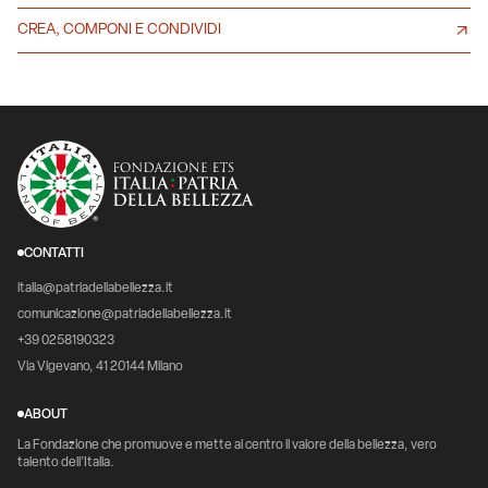
CREA, COMPONI E CONDIVIDI
CONTATTI
italia@patriadellabellezza.it
comunicazione@patriadellabellezza.it
+39 0258190323
Via Vigevano, 41 20144 Milano
ABOUT
La Fondazione che promuove e mette al centro il valore della bellezza, vero
talento dell’Italia.