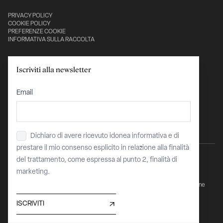
PRIVACY POLICY
COOKIE POLICY
PREFERENZE COOKIE
INFORMATIVA SULLA RACCOLTA
Con il sostegno di:
Iscriviti alla newsletter
Email
Dichiaro di avere ricevuto idonea informativa e di
Privacy
*
prestare il mio consenso esplicito in relazione alla finalità
del trattamento, come espressa al punto 2, finalità di
marketing.
Sito finanziato dell’Unione Europea - "Next Generation EU - PNRR Transizione
Digitale Organismi Culturali e Creativi"
COR 15912229 / CUP C87J23004110008
ISCRIVITI
Maggiori informazioni