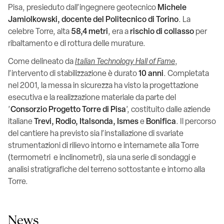
Pisa, presieduto dall’ingegnere geotecnico
Michele
Jamiolkowski, docente del Politecnico di Torino
. La
celebre Torre, alta
58,4 metri
, era a
rischio di collasso
per
ribaltamento e di rottura delle murature.
Come delineato da
Italian Technology Hall of Fame
,
l’intervento di stabilizzazione è durato
10 anni
. Completata
nel 2001, la messa in sicurezza ha visto la progettazione
esecutiva e la realizzazione materiale da parte del
’
Consorzio Progetto Torre di Pisa
’, costituito dalle aziende
italiane
Trevi, Rodio, Italsonda, Ismes
e
Bonifica
. Il percorso
del cantiere ha previsto sia l’installazione di svariate
strumentazioni di rilievo intorno e internamete alla Torre
(termometri e inclinometri), sia una serie di sondaggi e
analisi stratigrafiche del terreno sottostante e intorno alla
Torre.
News