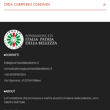
CREA, COMPONI E CONDIVIDI
CONTATTI
italia@patriadellabellezza.it
comunicazione@patriadellabellezza.it
+39 0258190323
Via Vigevano, 41 20144 Milano
ABOUT
La Fondazione che promuove e mette al centro il valore della bellezza, vero
talento dell’Italia.