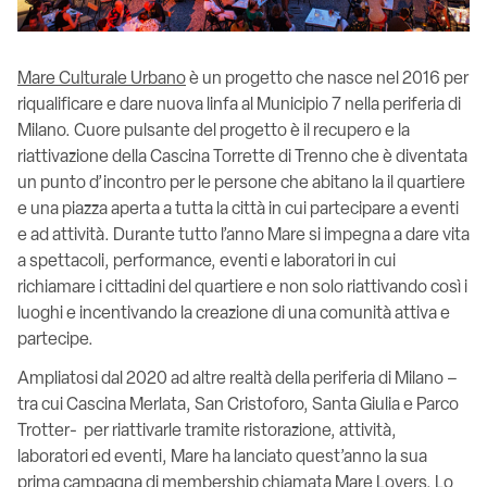
Mare Culturale Urbano
è un progetto che nasce nel 2016 per
riqualificare e dare nuova linfa al Municipio 7 nella periferia di
Milano. Cuore pulsante del progetto è il recupero e la
riattivazione della Cascina Torrette di Trenno che è diventata
un punto d’incontro per le persone che abitano la il quartiere
e una piazza aperta a tutta la città in cui partecipare a eventi
e ad attività. Durante tutto l’anno Mare si impegna a dare vita
a spettacoli, performance, eventi e laboratori in cui
richiamare i cittadini del quartiere e non solo riattivando così i
luoghi e incentivando la creazione di una comunità attiva e
partecipe.
Ampliatosi dal 2020 ad altre realtà della periferia di Milano –
tra cui Cascina Merlata, San Cristoforo, Santa Giulia e Parco
Trotter- per riattivarle tramite ristorazione, attività,
laboratori ed eventi, Mare ha lanciato quest’anno la sua
prima campagna di membership chiamata Mare Lovers. Lo