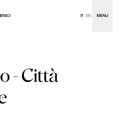
ENICI
IT
EN
MENU
 - Città
e