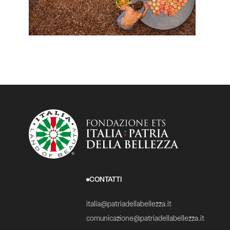
CONTATTI
italia@patriadellabellezza.it
comunicazione@patriadellabellezza.it