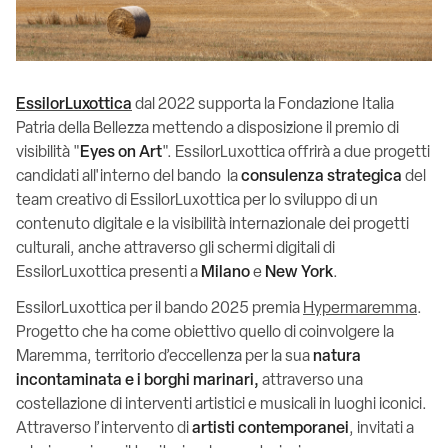
EssilorLuxottica
dal 2022 supporta la Fondazione Italia
Patria della Bellezza mettendo a disposizione il premio di
visibilità "
Eyes on Art
". EssilorLuxottica offrirà a due progetti
candidati all'interno del bando
la
consulenza strategica
del
team creativo di EssilorLuxottica per lo sviluppo di un
contenuto digitale e la visibilità internazionale dei progetti
culturali, anche attraverso gli schermi digitali di
EssilorLuxottica presenti a
Milano
e
New York
.
EssilorLuxottica per il bando 2025 premia
Hypermaremma
.
Progetto che ha come obiettivo quello di coinvolgere la
Maremma, territorio d’eccellenza per la sua
natura
incontaminata e i borghi marinari,
attraverso una
costellazione di interventi artistici e musicali in luoghi iconici.
Attraverso l’intervento di
artisti contemporanei
, invitati a