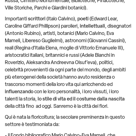
Russa, Cimitero Monumentale, Biblioteche, Pinacoteche,
Ville Storiche, Parchi e Giardini botanici).
Importanti
scrittori
(Italo Calvino),
poeti
(Edward Lear,
Caroline Giffard Phillipson) parolieri,
intellettuali
, disegnatori
(Antonio Rubino), artisti, botanici (Mario Calvino, Eva
Mameli, Libereso Guglielmi), astronomi (Giovanni Cassini),
reali (Regina d’Italia Elena, moglie di Vittorio Emanuele III),
aristocratici italiani, britannici e russi (Adele Bianchi in
Roverizio, Aleksandra Andreevna Olsuf’eva), politici,
celebrità provenienti da ogni parte del mondo, degli ambiti
più eterogenei della società hanno avuto residenza o
trascorso momenti della loro vita qui arricchendo ed
influenzando
con le loro personalità, i loro vissuti, i loro
talenti la storia,
lo stile di vita ed il costume dalla nascita
della città fino ad oggi. Sanremo è la città dei fiori.
Qui è nata la floricoltura; la secolare preminenza in questo
settore è testimoniata da:
- il Fondo bibliografico Mario Calvino-Eva Mameli, che