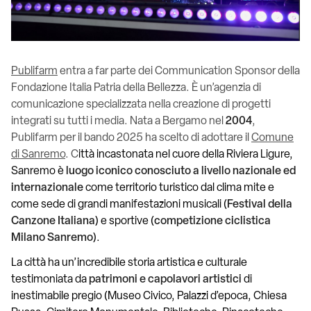
Publifarm
entra a far parte dei Communication Sponsor della
Fondazione Italia Patria della Bellezza. È un’agenzia di
comunicazione specializzata nella creazione di progetti
integrati su tutti i media. Nata a Bergamo nel
2004
,
Publifarm per il bando 2025 ha scelto di adottare il
Comune
di Sanremo
. C
ittà incastonata nel cuore della Riviera Ligure,
Sanremo è
luogo iconico conosciuto a livello nazionale ed
internazionale
come territorio turistico dal clima mite e
come sede di grandi manifestazioni musicali (
Festival della
Canzone Italiana
) e sportive (
competizione ciclistica
Milano Sanremo
).
La città ha un’incredibile storia artistica e culturale
testimoniata da
patrimoni e capolavori artistici
di
inestimabile pregio (Museo Civico, Palazzi d’epoca, Chiesa