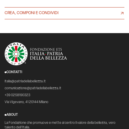
CREA, COMPONI E CONDIVIDI
CONTATTI
italia@patriadellabellezza.it
comunicazione@patriadellabellezza.it
+39 0258190323
Via Vigevano, 41 20144 Milano
ABOUT
La Fondazione che promuove e mette al centro il valore della bellezza, vero
talento dell’Italia.