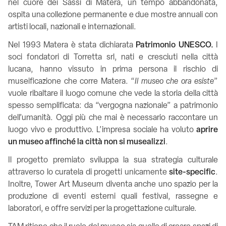
nel cuore dei Sassi di Matera, un tempo abbandonata,
ospita una collezione permanente e due mostre annuali con
artisti locali, nazionali e internazionali.
Nel 1993 Matera è stata dichiarata
Patrimonio UNESCO.
I
soci fondatori di Torretta srl, nati e cresciuti nella città
lucana, hanno vissuto in prima persona il rischio di
museificazione che corre Matera. “
Il museo che ora esiste
”
vuole ribaltare il luogo comune che vede la storia della città
spesso semplificata: da “vergogna nazionale” a patrimonio
dell’umanità. Oggi più che mai è necessario raccontare un
luogo vivo e produttivo. L’impresa sociale ha voluto
aprire
un museo affinché la città non si musealizzi
.
Il progetto premiato sviluppa la sua strategia culturale
attraverso lo curatela di progetti unicamente
site-specific
.
Inoltre, Tower Art Museum diventa anche uno spazio per la
produzione di eventi esterni quali festival, rassegne e
laboratori, e offre servizi per la progettazione culturale.