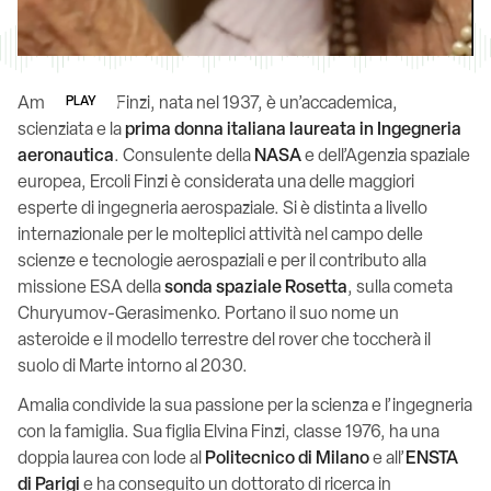
Amalia Ercoli Finzi, nata nel 1937, è un’accademica,
PLAY
scienziata e la
prima donna italiana laureata in Ingegneria
aeronautica
. Consulente della
NASA
e dell’Agenzia spaziale
europea, Ercoli Finzi è considerata una delle maggiori
esperte di ingegneria aerospaziale. Si è distinta a livello
internazionale per le molteplici attività nel campo delle
scienze e tecnologie aerospaziali e per il contributo alla
missione ESA della
sonda spaziale Rosetta
, sulla cometa
Churyumov-Gerasimenko. Portano il suo nome un
asteroide e il modello terrestre del rover che toccherà il
suolo di Marte intorno al 2030.
Amalia condivide la sua passione per la scienza e l’ingegneria
con la famiglia. Sua figlia Elvina Finzi, classe 1976, ha una
doppia laurea con lode al
Politecnico di Milano
e all’
ENSTA
di Parigi
e ha conseguito un dottorato di ricerca in