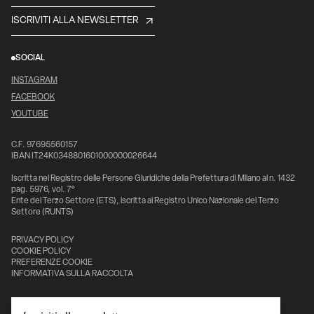
ISCRIVITI ALLA NEWSLETTER
SOCIAL
INSTAGRAM
FACEBOOK
YOUTUBE
C.F. 97695560157
IBAN IT24K0348801601000000026644
Iscritta nel Registro delle Persone Giuridiche della Prefettura di Milano al n. 1432
pag. 5976, vol. 7°
Ente del Terzo Settore (ETS), iscritta al Registro Unico Nazionale del Terzo
Settore (RUNTS)
PRIVACY POLICY
COOKIE POLICY
PREFERENZE COOKIE
INFORMATIVA SULLA RACCOLTA
Con il sostegno di: