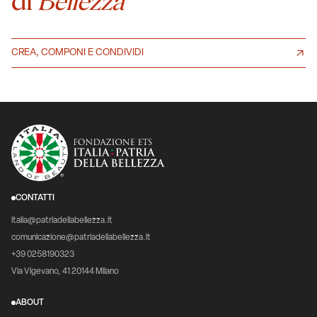
di
Bellezza
CREA, COMPONI E CONDIVIDI
CONTATTI
italia@patriadellabellezza.it
comunicazione@patriadellabellezza.it
+39 0258190323
Via Vigevano, 41 20144 Milano
ABOUT