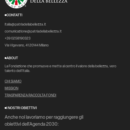
CONTATTI
italia@patriadellabellezza.it
comunicazione@patriadellabellezza.it
+39 0258190323
Via Vigevano, 41 20144 Milano
ABOUT
La Fondazione che promuove e mette al centro il valore della bellezza, vero
talento dell’Italia.
CHI SIAMO
MISSION
TRASPARENZA RACCOLTA FONDI
I NOSTRI OBIETTIVI
Anche noi lavoriamo per raggiungere gli
obiettivi dell'Agenda 2030: