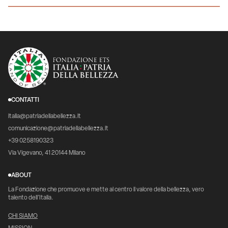
CONTATTI
italia@patriadellabellezza.it
comunicazione@patriadellabellezza.it
+39 0258190323
Via Vigevano, 41 20144 Milano
ABOUT
La Fondazione che promuove e mette al centro il valore della bellezza, vero
talento dell’Italia.
CHI SIAMO