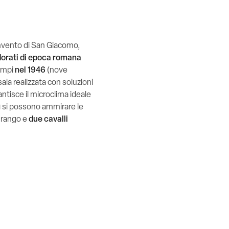
Convento di San Giacomo,
 dorati di epoca romana
ampi
nel 1946
(nove
sala realizzata con soluzioni
antisce il microclima ideale
ì si possono ammirare le
to rango e
due cavalli