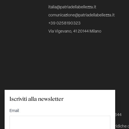
italia@patriadellabellezza.it
comunicazione@patriadellabellezza.it
+39 0258190323
Via Vigevano, 41 20144 Milano
Iscriviti alla newsletter
C.F. 97695560157
Email
IBAN IT24K0348801601000000026644
Iscritta nel Registro delle Persone Giuridiche 