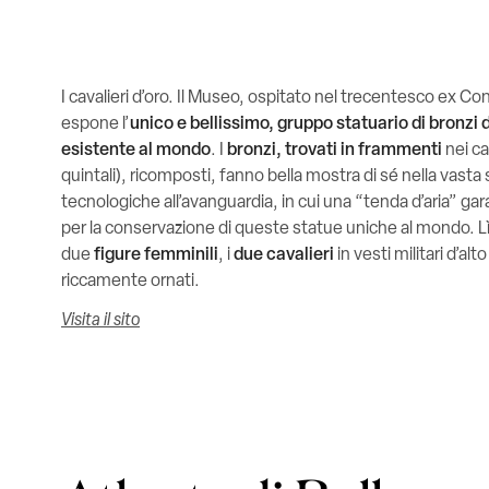
I cavalieri d’oro. Il Museo, ospitato nel trecentesco ex 
espone l’
unico e bellissimo, gruppo statuario di bronzi
esistente al mondo
. I
bronzi, trovati in frammenti
nei c
quintali), ricomposti, fanno bella mostra di sé nella vasta 
tecnologiche all’avanguardia, in cui una “tenda d’aria” gar
per la conservazione di queste statue uniche al mondo. L
due
figure femminili
, i
due cavalieri
in vesti militari d’al
riccamente ornati.
Visita il sito