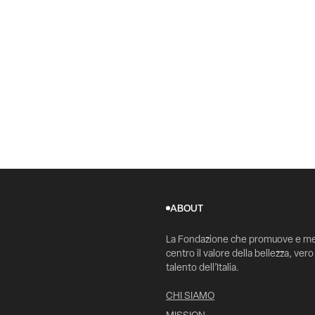
ABOUT
La Fondazione che promuove e me
centro il valore della bellezza, vero
talento dell’Italia.
CHI SIAMO