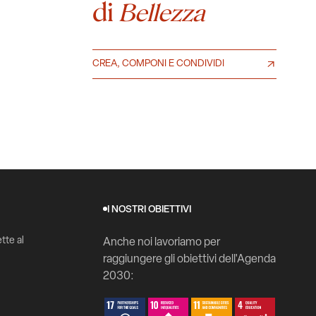
di
Bellezza
CREA, COMPONI E CONDIVIDI
I NOSTRI OBIETTIVI
tte al
Anche noi lavoriamo per
raggiungere gli obiettivi dell'Agenda
2030: