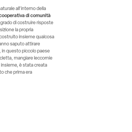
aturale all’interno della
cooperativa di comunità
grado di costruire risposte
sizione la propria
no costruito insieme qualcosa
hanno saputo attirare
, in questo piccolo paese
icletta, mangiare leccornie
o insieme, è stata creata
sto che prima era