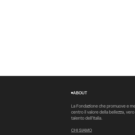
ABOUT
La Fondazione che promuove e me
centro il valore della bellezza, vero
talento dell’Italia.
CHI SIAMO