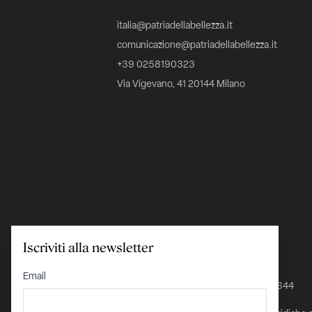
italia@patriadellabellezza.it
comunicazione@patriadellabellezza.it
+39 0258190323
Via Vigevano, 41 20144 Milano
Iscriviti alla newsletter
C.F. 97695560157
Email
IBAN IT24K0348801601000000026644