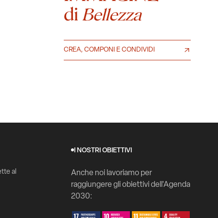
di
Bellezza
CREA, COMPONI E CONDIVIDI
I NOSTRI OBIETTIVI
tte al
Anche noi lavoriamo per
raggiungere gli obiettivi dell'Agenda
2030: