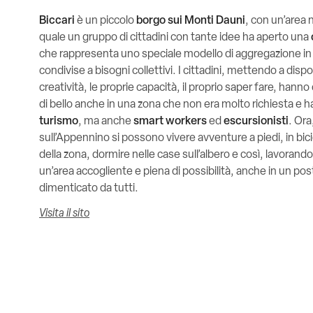
Biccari
è un piccolo
borgo sui Monti Dauni
, con un’area n
quale un gruppo di cittadini con tante idee ha aperto una
che rappresenta uno speciale modello di aggregazione in 
condivise a bisogni collettivi. I cittadini, mettendo a dispo
creatività, le proprie capacità, il proprio saper fare, han
di bello anche in una zona che non era molto richiesta e 
turismo
, ma anche
smart workers
ed
escursionisti
. Ora
sull’Appennino si possono vivere avventure a piedi, in bic
della zona, dormire nelle case sull’albero e così, lavorand
un’area accogliente e piena di possibilità, anche in un po
dimenticato da tutti.
Visita il sito