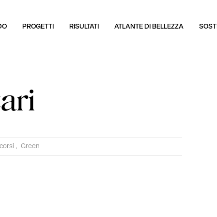
DO
PROGETTI
RISULTATI
ATLANTE DI BELLEZZA
SOSTI
ari
corsi
,
Green