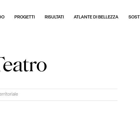
DO
PROGETTI
RISULTATI
ATLANTE DI BELLEZZA
SOSTI
 Teatro
erritoriale