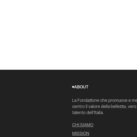
ABOUT
La Fondazione che promuove e me
centro il valore della bellezza, vero
talento dell’Italia.
CHI SIAMO
MISSION