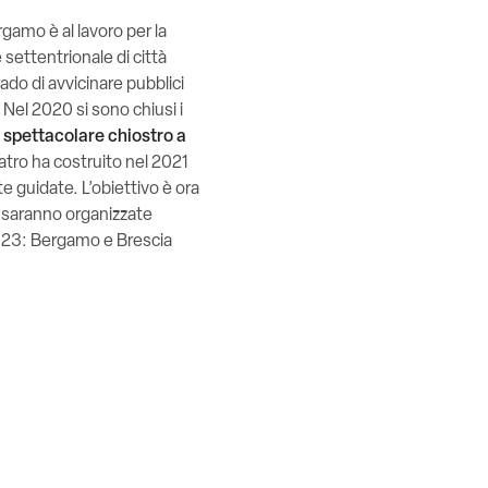
ergamo è al lavoro per la
 settentrionale di città
ado di avvicinare pubblici
i. Nel 2020 si sono chiusi i
o
spettacolare chiostro a
eatro ha costruito nel 2021
te guidate. L’obiettivo è ora
he saranno organizzate
2023: Bergamo e Brescia
a