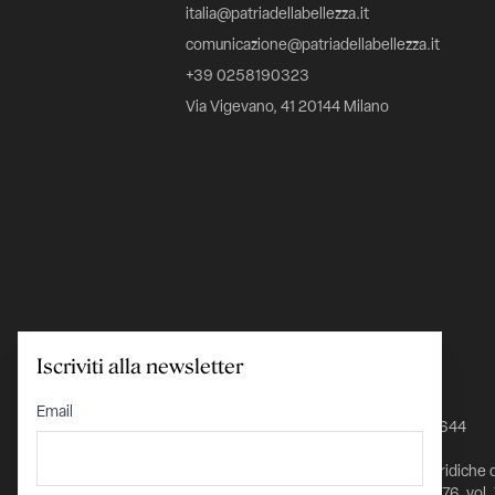
italia@patriadellabellezza.it
comunicazione@patriadellabellezza.it
+39 0258190323
Via Vigevano, 41 20144 Milano
Iscriviti alla newsletter
C.F. 97695560157
Email
IBAN IT24K0348801601000000026644
Iscritta nel Registro delle Persone Giuridiche 
Prefettura di Milano al n. 1432 pag. 5976, vol.