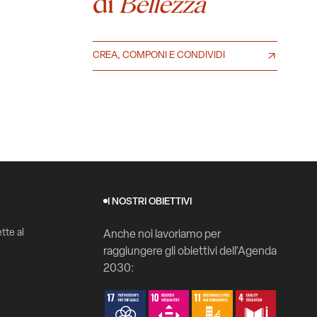
di
Bellezza
CREA, COMPONI E CONDIVIDI
I NOSTRI OBIETTIVI
tte al
Anche noi lavoriamo per
raggiungere gli obiettivi dell'Agenda
2030: