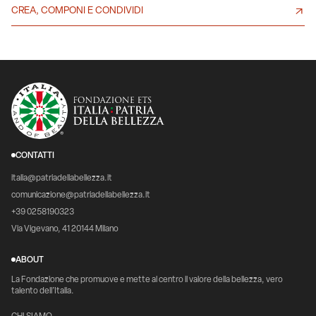
CREA, COMPONI E CONDIVIDI
CONTATTI
italia@patriadellabellezza.it
comunicazione@patriadellabellezza.it
+39 0258190323
Via Vigevano, 41 20144 Milano
ABOUT
La Fondazione che promuove e mette al centro il valore della bellezza, vero
talento dell’Italia.