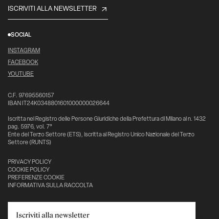
ISCRIVITI ALLA NEWSLETTER
SOCIAL
INSTAGRAM
FACEBOOK
YOUTUBE
C.F. 97695560157
IBAN IT24K0348801601000000026644
Iscritta nel Registro delle Persone Giuridiche della Prefettura di Milano al n. 1432
pag. 5976, vol. 7°
Ente del Terzo Settore (ETS), iscritta al Registro Unico Nazionale del Terzo
Settore (RUNTS)
PRIVACY POLICY
COOKIE POLICY
PREFERENZE COOKIE
INFORMATIVA SULLA RACCOLTA
Con il sostegno di:
Iscriviti alla newsletter