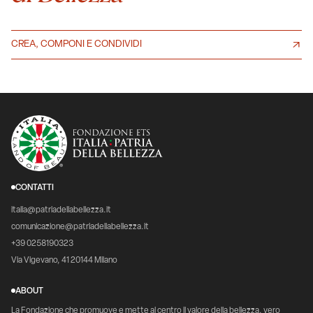
CREA, COMPONI E CONDIVIDI
CONTATTI
italia@patriadellabellezza.it
comunicazione@patriadellabellezza.it
+39 0258190323
Via Vigevano, 41 20144 Milano
ABOUT
La Fondazione che promuove e mette al centro il valore della bellezza, vero