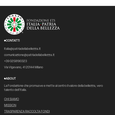
CONTATTI
italia@patriadellabellezza.it
comunicazione@patriadellabellezza.it
+39 0258190323
Via Vigevano, 41 20144 Milano
ABOUT
La Fondazione che promuove e mette al centro il valore della bellezza, vero
talento dell’Italia.
CHI SIAMO
MISSION
TRASPARENZA RACCOLTA FONDI