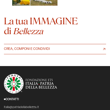
La tua IMMAGINE
di
Bellezza
CREA, COMPONI E CONDIVIDI
CONTATTI
italia@patriadellabellezza.it