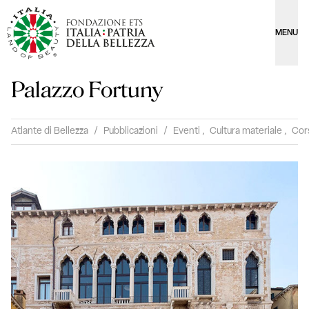
MENU
Palazzo Fortuny
Atlante di Bellezza
/
Pubblicazioni
/
Eventi
,
Cultura materiale
,
Cor