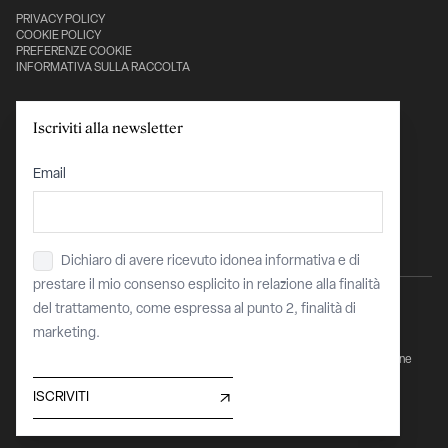
PRIVACY POLICY
COOKIE POLICY
PREFERENZE COOKIE
INFORMATIVA SULLA RACCOLTA
Con il sostegno di:
Iscriviti alla newsletter
Email
Dichiaro di avere ricevuto idonea informativa e di
Privacy
*
prestare il mio consenso esplicito in relazione alla finalità
del trattamento, come espressa al punto 2, finalità di
marketing.
Sito finanziato dell’Unione Europea - "Next Generation EU - PNRR Transizione
Digitale Organismi Culturali e Creativi"
COR 15912229 / CUP C87J23004110008
ISCRIVITI
Maggiori informazioni