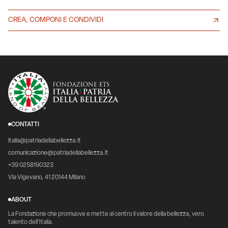
CREA, COMPONI E CONDIVIDI
CONTATTI
italia@patriadellabellezza.it
comunicazione@patriadellabellezza.it
+39 0258190323
Via Vigevano, 41 20144 Milano
ABOUT
La Fondazione che promuove e mette al centro il valore della bellezza, vero
talento dell’Italia.