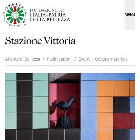
MENU
Stazione Vittoria
Atlante di Bellezza
/
Pubblicazioni
/
Eventi
,
Cultura materiale