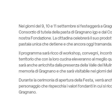
Nei giorni del 9, 10 e 11 settembre si festeggerà a Grag
Consorzio di tutela della pasta di Gragnano igp e dal C
nostra Fondazione. La cittadina celebrerà il suo prodo
pastaia unica che detiene e che ancora oggi tramanda
Il programma sarà ricco di workshop, convegni, incontri
territorio che con la loro cucina eleveranno al meglio 
sarà anche arricchita dalla presenza della Valle dei Mulin
memoria di Gragnano e che sarà visitabile nei giorni del
Durante la cerimonia di apertura della Festa, verrà anc
personaggio che rispecchia i valori fondanti in cui si ri
Gragnano.