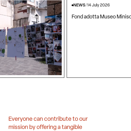
NEWS
/
14 July 2026
Fond adotta Museo Minisc
Everyone can contribute to our
mission by offering a tangible