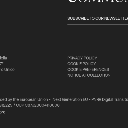
SUBSCRIBE TO OUR NEWSLETTE
della
PRIVACY POLICY
 7°
COOKIE POLICY
tro Unico
COOKIE PREFERENCES
NOTICE AT COLLECTION
nded by the European Union - ‘Next Generation EU - PNRR Digital Transitio
912229 / CUP C87J23004110008
ore