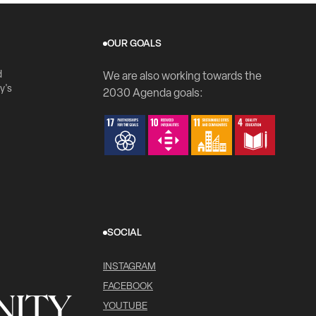
OUR GOALS
d
We are also working towards the
y's
2030 Agenda goals:
SOCIAL
INSTAGRAM
FACEBOOK
ITY
YOUTUBE