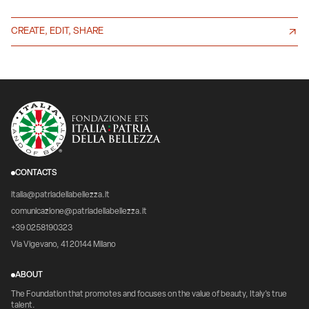
CREATE, EDIT, SHARE
CONTACTS
italia@patriadellabellezza.it
comunicazione@patriadellabellezza.it
+39 0258190323
Via Vigevano, 41 20144 Milano
ABOUT
The Foundation that promotes and focuses on the value of beauty, Italy's true
talent.