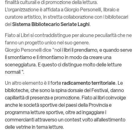
finalità culturali e di promozione della lettura.
L’organizzazione è affidata a Giorgio Personelli, libraio e
curatore artistico, in stretta collaborazione con i bibliotecari
del
Sistema Bibliotecario Seriate Laghi
.
Fiato ai Libri si contraddistingue per alcune peculiarità che ne
fanno un progetto unico nel suo genere.
Giorgio Personelli dice "n
oi i libri li prendiamo, e quando serve
li smontiamo e li rimontiamo in modo da creare una
sceneggiatura. E questo ci distingue molto delle letture
normali ".
Un altro elemento è il
forte
radicamento territoriale
. Le
biblioteche, che sono la spina dorsale del Festival, danno
capillarità di presenza e promozione. Fiato ai libri coinvolge
anche le società sportive dei paesi della Provincia e
programma letture sportive, oltre ad ingaggiare i
commercianti attraverso un contest volto all'allestimento
delle vetrine in tema letture.