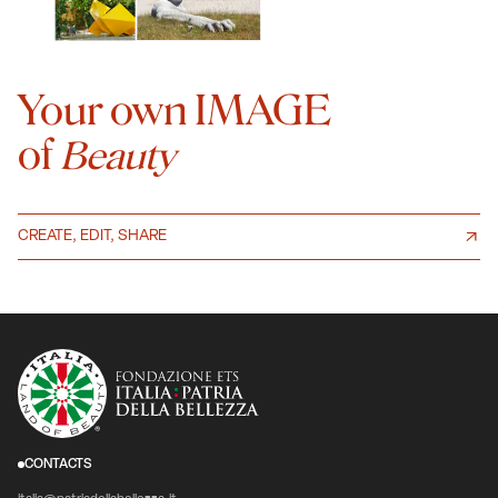
Your own IMAGE
of
Beauty
CREATE, EDIT, SHARE
CONTACTS