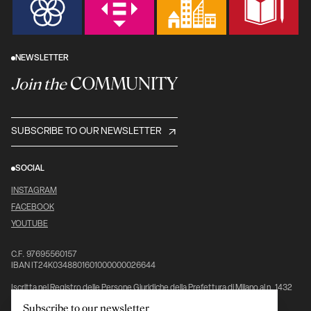
NEWSLETTER
COMMUNITY
Join the
SUBSCRIBE TO OUR NEWSLETTER
SOCIAL
INSTAGRAM
FACEBOOK
YOUTUBE
C.F. 97695560157
IBAN IT24K0348801601000000026644
Iscritta nel Registro delle Persone Giuridiche della Prefettura di Milano al n. 1432
pag. 5976, vol. 7°
Subscribe to our newsletter
Ente del Terzo Settore (ETS), iscritta al Registro Unico Nazionale del Terzo