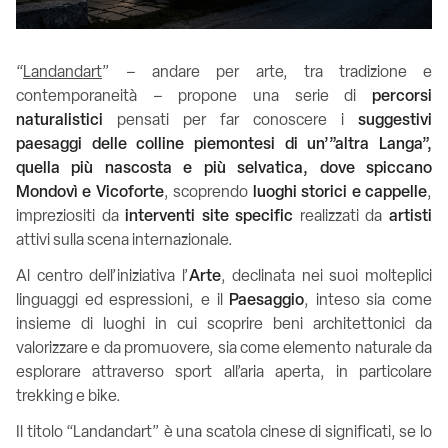
“
Landandart
” – andare per arte, tra tradizione e
contemporaneità – propone una serie di
percorsi
naturalistici
pensati per far conoscere i
suggestivi
paesaggi delle colline piemontesi di un’”altra Langa”,
quella più nascosta e
più selvatica, dove spiccano
Mondovì e Vicoforte
, scoprendo
luoghi storici e cappelle
,
impreziositi da
interventi site specific
realizzati da
artisti
attivi sulla scena internazionale.
Al centro dell’iniziativa l’
Arte
, declinata nei suoi molteplici
linguaggi ed espressioni, e il
Paesaggio
, inteso sia come
insieme di luoghi in cui scoprire beni architettonici da
valorizzare e da promuovere, sia come elemento naturale da
esplorare attraverso sport all’aria aperta, in particolare
trekking e bike.
Il titolo “Landandart” è una
scatola cinese di significati
, se lo