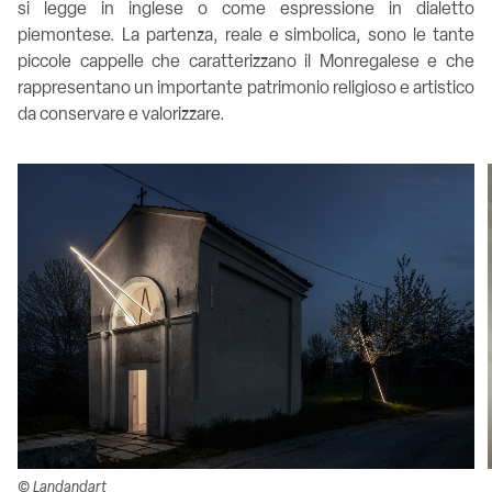
si legge in inglese o come espressione in dialetto
piemontese. La partenza, reale e simbolica, sono le tante
piccole cappelle che caratterizzano
il Monregalese
e che
rappresentano un importante patrimonio religioso e artistico
da conservare e valorizzare.
© Landandart