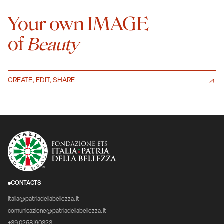
Your own IMAGE
of
Beauty
CREATE, EDIT, SHARE
CONTACTS
italia@patriadellabellezza.it
comunicazione@patriadellabellezza.it
+39 0258190323