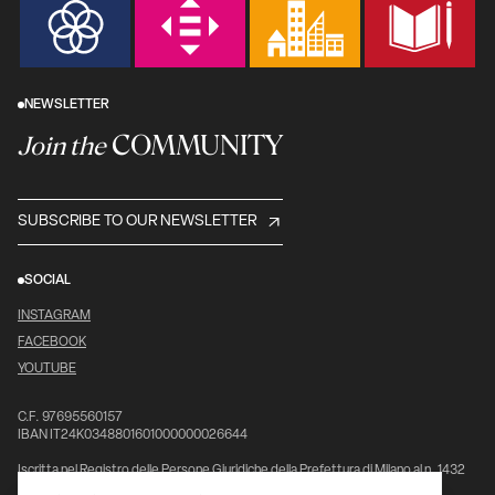
NEWSLETTER
COMMUNITY
Join the
SUBSCRIBE TO OUR NEWSLETTER
SOCIAL
INSTAGRAM
FACEBOOK
YOUTUBE
C.F. 97695560157
IBAN IT24K0348801601000000026644
Iscritta nel Registro delle Persone Giuridiche della Prefettura di Milano al n. 1432
pag. 5976, vol. 7°