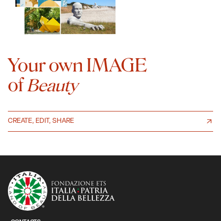
Your own IMAGE
of
Beauty
CREATE, EDIT, SHARE