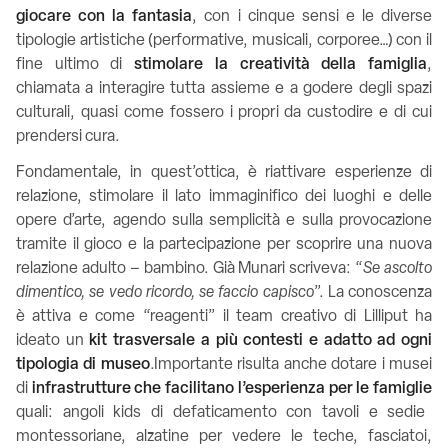
giocare con la fantasia
, con i cinque sensi e le diverse
tipologie artistiche (performative, musicali, corporee…) con il
fine ultimo di
stimolare la creatività della famiglia
,
chiamata a interagire tutta assieme e a godere degli spazi
culturali, quasi come fossero i propri da custodire e di cui
prendersi cura.
Fondamentale, in quest’ottica, è riattivare esperienze di
relazione, stimolare il lato immaginifico dei luoghi e delle
opere d’arte, agendo sulla semplicità e sulla provocazione
tramite il gioco e la partecipazione per scoprire una nuova
relazione adulto – bambino. Già Munari scriveva: “
Se ascolto
dimentico, se vedo ricordo, se faccio capisco
”. La conoscenza
è attiva e come “reagenti” il team creativo di Lilliput ha
ideato un
kit trasversale a più contesti e adatto ad ogni
tipologia di museo
.
Importante risulta anche dotare i musei
di
infrastrutture che facilitano l’esperienza per le famiglie
quali: angoli kids di defaticamento con tavoli e sedie
montessoriane, alzatine per vedere le teche, fasciatoi,