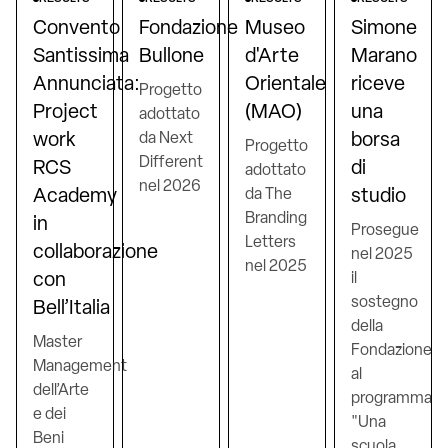
Convento
Fondazione
Museo
Simone
Santissima
Bullone
d'Arte
Marano
Annunciata:
Orientale
riceve
Progetto
Project
(MAO)
una
adottato
work
da Next
borsa
Progetto
Different
RCS
di
adottato
nel 2026
Academy
da The
studio
Branding
in
Prosegue
Letters
collaborazione
nel 2025
nel 2025
con
il
sostegno
Bell’Italia
della
Master
Fondazione
Management
al
dell’Arte
programma
e dei
"Una
Beni
scuola,