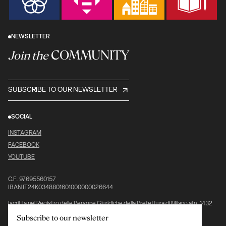
NEWSLETTER
COMMUNITY
Join the
SUBSCRIBE TO OUR NEWSLETTER
SOCIAL
INSTAGRAM
FACEBOOK
YOUTUBE
C.F. 97695560157
IBAN IT24K0348801601000000026644
Iscritta nel Registro delle Persone Giuridiche della Prefettura di Milano al n. 1432
pag. 5976, vol. 7°
Subscribe to our newsletter
Ente del Terzo Settore (ETS), iscritta al Registro Unico Nazionale del Terzo