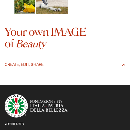
Your own IMAGE
of
Beauty
CREATE, EDIT, SHARE
CONTACTS