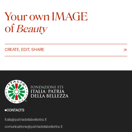
Your own IMAGE
of
Beauty
CREATE, EDIT, SHARE
CONTACTS
italia@patriadellabellezza.it
comunicazione@patriadellabellezza.it