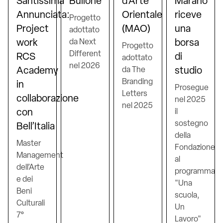
Santissima
Bullone
d'Arte
Marano
Annunciata:
Orientale
riceve
Progetto
Project
(MAO)
una
adottato
work
da Next
borsa
Progetto
Different
RCS
di
adottato
nel 2026
Academy
da The
studio
Branding
in
Prosegue
Letters
collaborazione
nel 2025
nel 2025
con
il
sostegno
Bell’Italia
della
Master
Fondazione
Management
al
dell’Arte
programma
e dei
"Una
Beni
scuola,
Culturali
Un
7°
Lavoro"