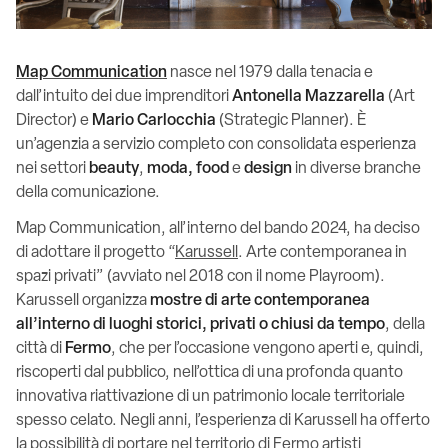
Map Communication
nasce nel 1979 dalla tenacia e
dall’intuito dei due imprenditori
Antonella Mazzarella
(Art
Director) e
Mario Carlocchia
(Strategic Planner). È
un’agenzia a servizio completo con consolidata esperienza
nei settori
beauty
,
moda, food
e
design
in diverse branche
della comunicazione.
Map Communication, all’interno del bando 2024, ha deciso
di adottare il progetto “
Karussell
. Arte contemporanea in
spazi privati” (avviato nel 2018 con il nome Playroom).
Karussell organizza
mostre di arte contemporanea
all’interno di luoghi storici, privati o chiusi da tempo
, della
città di
Fermo
, che per l’occasione vengono aperti e, quindi,
riscoperti dal pubblico, nell’ottica di una profonda quanto
innovativa riattivazione di un patrimonio locale territoriale
spesso celato. Negli anni, l’esperienza di Karussell ha offerto
la possibilità di portare nel territorio di Fermo artisti