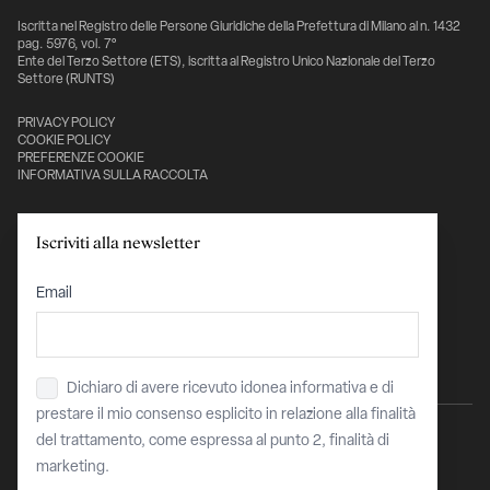
Iscritta nel Registro delle Persone Giuridiche della Prefettura di Milano al n. 1432
pag. 5976, vol. 7°
Ente del Terzo Settore (ETS), iscritta al Registro Unico Nazionale del Terzo
Settore (RUNTS)
PRIVACY POLICY
COOKIE POLICY
PREFERENZE COOKIE
INFORMATIVA SULLA RACCOLTA
Con il sostegno di:
Iscriviti alla newsletter
Email
Dichiaro di avere ricevuto idonea informativa e di
Privacy
*
prestare il mio consenso esplicito in relazione alla finalità
del trattamento, come espressa al punto 2, finalità di
marketing.