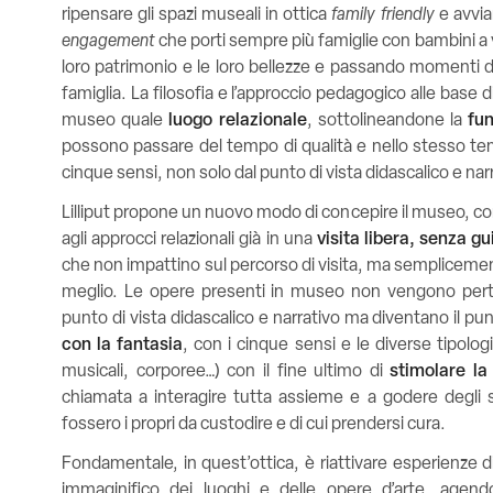
ripensare gli spazi museali in ottica
family friendly
e avvia
engagement
che porti sempre più famiglie con bambini a v
loro patrimonio e le loro bellezze e passando momenti d
famiglia.
La filosofia e l’approccio pedagogico alle base di 
museo quale
luogo relazionale
, sottolineandone la
fu
possono passare del tempo di qualità e nello stesso te
cinque sensi, non solo dal punto di vista didascalico e nar
Lilliput propone un nuovo modo di concepire il museo, c
agli approcci relazionali già in una
visita libera, senza gu
che non impattino sul percorso di visita, ma semplicemen
meglio.
Le opere presenti in museo non vengono pert
punto di vista didascalico e narrativo ma diventano il pu
con la fantasia
, con i cinque sensi e le diverse tipolog
musicali, corporee…) con il fine ultimo di
stimolare la 
chiamata a interagire tutta assieme e a godere degli s
fossero i propri da custodire e di cui prendersi cura.
Fondamentale, in quest’ottica, è riattivare esperienze di 
immaginifico dei luoghi e delle opere d’arte, agendo