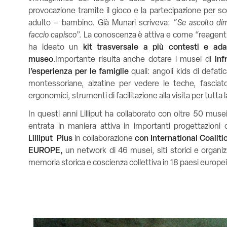
provocazione tramite il gioco e la partecipazione per s
adulto – bambino. Già Munari scriveva: “
Se ascolto dim
faccio capisco
”. La conoscenza è attiva e come “reagenti” 
ha ideato un
kit trasversale a più contesti e ada
museo
.
Importante risulta anche dotare i musei di
inf
l’esperienza per le famiglie
quali: angoli kids di defat
montessoriane, alzatine per vedere le teche, fasciato
ergonomici, strumenti di facilitazione alla visita per tutta l
In questi anni Lilliput ha collaborato con oltre 50 musei 
entrata in maniera attiva in importanti progettazioni
Lilliput Plus
in collaborazione
con International Coaliti
EUROPE,
un network di 46 musei, siti storici e organi
memoria storica e coscienza collettiva in 18 paesi europei