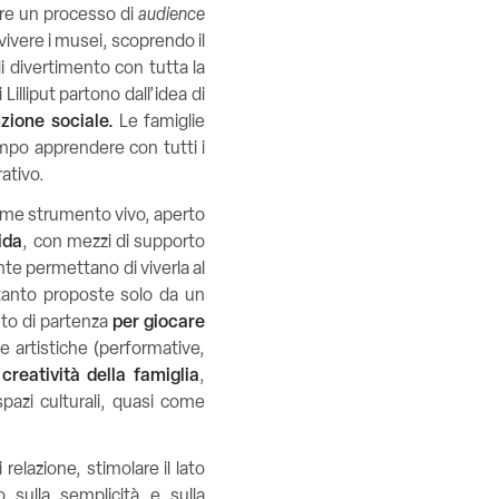
re un processo di
audience
ivere i musei, scoprendo il
i divertimento con tutta la
Lilliput partono dall’idea di
nzione sociale.
Le famiglie
mpo apprendere con tutti i
rativo.
ome strumento vivo, aperto
ida
, con mezzi di supporto
te permettano di viverla al
anto proposte solo da un
nto di partenza
per giocare
ie artistiche (performative,
creatività della famiglia
,
pazi culturali, quasi come
relazione, stimolare il lato
 sulla semplicità e sulla