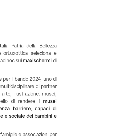
ia Patria della Bellezza
ilorLuxottica seleziona e
 ad hoc sui
maxischermi
di
e per il bando 2024, uno di
ultidisciplinare di partner
 arte, illustrazione, musei,
ello di rendere i
musei
enza barriere, capaci di
le e sociale dei bambini e
famiglie e associazioni per