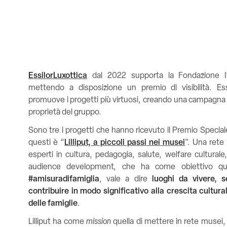
EssilorLuxottica
dal 2022 supporta la Fondazione Ital
mettendo a disposizione un premio di visibilità. Ess
promuove i progetti più virtuosi, creando una campagna
proprietà del gruppo.
Sono tre i progetti che hanno ricevuto il Premio Special
questi è “
Lilliput, a piccoli passi nei musei
”.
Una rete m
esperti in cultura, pedagogia, salute, welfare culturale,
audience development, che ha come obiettivo qu
#amisuradifamiglia
, vale a dire
luoghi da vivere, s
contribuire in modo significativo alla crescita cultura
delle famiglie
.
Lilliput ha come
mission
quella di mettere in rete musei, 