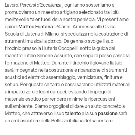
Lavoro. Percorsi d’Eccellenza
”,
ogni anno sosteniamo e
promuoviamo un maestro artigiano selezionato tra i più
meritevoli e talentuosi della nostra penisola. Vi presentiamo
quindi
Matteo Fontana
, 24 anni. Ammesso alla Civica
Scuola di Liuteria di Milano, si specializza nella costruzione di
strumenti musicali a pizzico. Da gennaio svolge il suo
tirocinio presso la Liuteria Cocopelli, sotto la guida del
maestro liutaio Simone Assunto, che seguirà passo passo la
formazione di Matteo. Durante il tirocinio il giovane liutaio
sarà impegnato nella costruzione e riparazione di strumenti
acustici ed elettrici: assemblaggio, verniciatura, finitura e
set up. Per queste chitarre e bassi saranno utilizzati materiali
a impatto zero e legni europei, evitando l’impiego di
materiale esotico per rendere minime le ripercussioni
sull’ambiente. Siamo orgogliosi di dare un aiuto concreto a
Matteo, che attraverso il suo
talento
e la sua
passione
sarà
un ambasciatore della Bellezza italiana del saper fare.