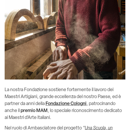
La nostra Fondazione sostiene fortemente il lavoro dei
Maestri Artigiani, grande eccellenza del nostro Paese, ed è
partner da anni della
Fondazione Cologni
, patrocinando
anche il
premio MAM
, lo speciale riconoscimento dedicato
ai Maestri d’Arte italiani.
Nel ruolo di Ambasciatore del progetto
“
Una Scuola, un