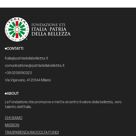
CONTATTI
italia@patriadellabellezza.it
comunicazione@patriadellabellezza.it
+39 0258190323
Via Vigevano, 41 20144 Milano
ABOUT
La Fondazione che promuove e mette al centro il valore della bellezza, vero
talento dell’Italia.
CHI SIAMO
MISSION
TRASPARENZA RACCOLTA FONDI