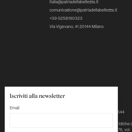
italia@patriadellabellezza.it
comunicazione@patriadellabellezza.it
+39 0258190323
Via Vigevano, 41 20144 Milano
Iscriviti alla newsletter
C.F. 97695560157
Email
IBAN IT24K0348801601000000026644
Iscritta nel Registro delle Persone Giuridiche 
Prefettura di Milano al n. 1432 pag. 5976, vol.