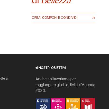
Bellezza
CREA, COMPONI E CONDIVIDI
I NOSTRI OBIETTIVI
tte al
Anche noi lavoriamo per
raggiungere gli obiettivi dell'Agenda
2030: