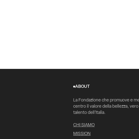
ABOUT
La Fondazione che promuove e me
centro il valore della bellezza, vero
talento dell’Italia.
CHI SIAMO
MISSION