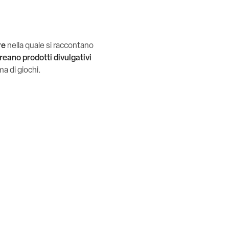
re
nella quale si raccontano
creano
prodotti divulgativi
ma di giochi.
a