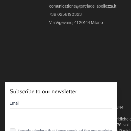
comunicazione@patriadellabellezza.it
+39 0258190323
Via Vigevano, 41 20144 Milano
Subscribe to our newsletter
C.F. 97695560157
Email
IBAN IT24K0348801601000000026644
Iscritta nel Registro delle Persone Giuridiche 
Prefettura di Milano al n. 1432 pag. 5976, vol.