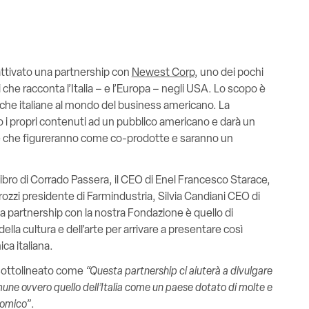
 attivato una partnership con
Newest Corp
, uno dei pochi
 che racconta l’Italia – e l’Europa – negli USA. Lo scopo è
miche italiane al mondo del business americano. La
o i propri contenuti ad un pubblico americano e darà un
te che figureranno come co-prodotte e saranno un
libro di Corrado Passera, il CEO di Enel Francesco Starace,
zi presidente di Farmindustria, Silvia Candiani CEO di
sta partnership con la nostra Fondazione è quello di
la cultura e dell’arte per arrivare a presentare così
a italiana.
sottolineato come
“Questa partnership ci aiuterà a divulgare
ne ovvero quello dell’Italia come un paese dotato di molte e
nomico”
.