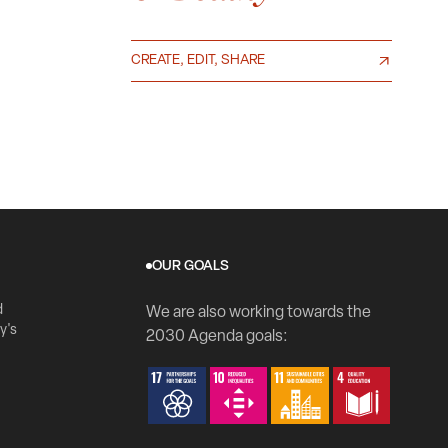
CREATE, EDIT, SHARE
OUR GOALS
d
We are also working towards the
y's
2030 Agenda goals: