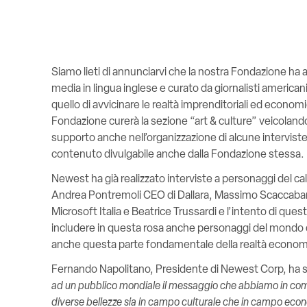
Siamo lieti di annunciarvi che la nostra Fondazione ha
media in lingua inglese e curato da giornalisti americani
quello di avvicinare le realtà imprenditoriali ed econo
Fondazione curerà la sezione “art & culture” veicoland
supporto anche nell’organizzazione di alcune intervis
contenuto divulgabile anche dalla Fondazione stessa.
Newest ha già realizzato interviste a personaggi del ca
Andrea Pontremoli CEO di Dallara, Massimo Scaccabaroz
Microsoft Italia e Beatrice Trussardi e l’intento di que
includere in questa rosa anche personaggi del mondo del
anche questa parte fondamentale della realtà economic
Fernando Napolitano, Presidente di Newest Corp, ha 
ad un pubblico mondiale il messaggio che abbiamo in comu
diverse bellezze sia in campo culturale che in campo eco