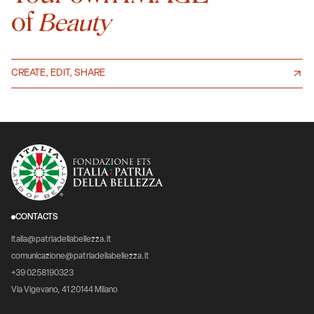
of
Beauty
CREATE, EDIT, SHARE
CONTACTS
italia@patriadellabellezza.it
comunicazione@patriadellabellezza.it
+39 0258190323
Via Vigevano, 41 20144 Milano