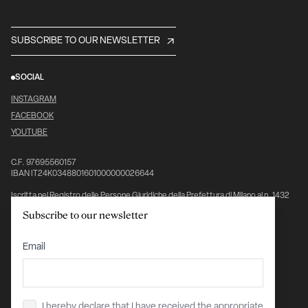
SUBSCRIBE TO OUR NEWSLETTER
SOCIAL
INSTAGRAM
FACEBOOK
YOUTUBE
C.F. 97695560157
IBAN IT24K0348801601000000026644
Iscritta nel Registro delle Persone Giuridiche della Prefettura di Milano al n. 1432
pag. 5976, vol. 7°
Subscribe to our newsletter
Ente del Terzo Settore (ETS), iscritta al Registro Unico Nazionale del Terzo
Settore (RUNTS)
Email
PRIVACY POLICY
COOKIE POLICY
COOKIE PREFERENCES
NOTICE AT COLLECTION
I hereby declare that I have received the appropriate