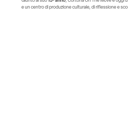
Giunto al suo
15º anno
, Cortona On The Move è oggi u
e un centro di produzione culturale, di riflessione e sc