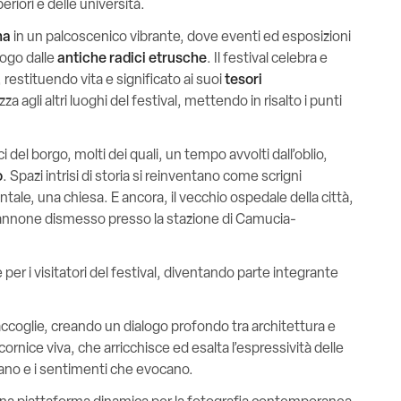
iori e delle università.
na
in un palcoscenico vibrante, dove eventi ed esposizioni
uogo dalle
antiche radici etrusche
. Il festival celebra e
 restituendo vita e significato ai suoi
tesori
za agli altri luoghi del festival, mettendo in risalto i punti
i del borgo, molti dei quali, un tempo avvolti dall’oblio,
o
. Spazi intrisi di storia si reinventano come scrigni
tale, una chiesa. E ancora, il vecchio ospedale della città,
pannone dismesso presso la stazione di Camucia-
er i visitatori del festival, diventando parte integrante
accoglie, creando un dialogo profondo tra architettura e
ornice viva, che arricchisce ed esalta l’espressività delle
tano e i sentimenti che evocano.