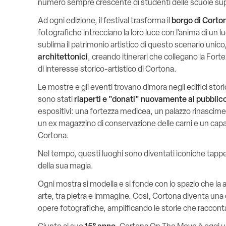
numero sempre crescente di studenti delle scuole super
Ad ogni edizione, il festival trasforma il
borgo di Corto
fotografiche intrecciano la loro luce con l’anima di un l
sublima il patrimonio artistico di questo scenario unico,
architettonici
, creando itinerari che collegano la Fortez
di interesse storico-artistico di Cortona.
Le mostre e gli eventi trovano dimora negli edifici storic
sono stati
riaperti e "donati" nuovamente al pubblic
espositivi: una fortezza medicea, un palazzo rinascimen
un ex magazzino di conservazione delle carni e un ca
Cortona.
Nel tempo, questi luoghi sono diventati iconiche tappe p
della sua magia.
Ogni mostra si modella e si fonde con lo spazio che la 
arte, tra pietra e immagine. Così, Cortona diventa una c
opere fotografiche, amplificando le storie che raccon