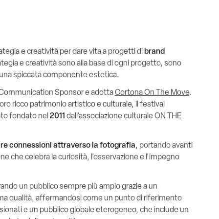
egia e creatività per dare vita a progetti di
brand
ategia e creatività sono alla base di ogni progetto, sono
on una spiccata componente estetica.
 Communication Sponsor e adotta
Cortona On The Move
.
o ricco patrimonio artistico e culturale, il festival
ato fondato nel
2011
dall’associazione culturale ON THE
re connessioni attraverso la fotografia
, portando avanti
one che celebra la curiosità, l’osservazione e l’impegno
rando un pubblico sempre più ampio grazie a un
sima qualità, affermandosi come un punto di riferimento
ssionati e un pubblico globale eterogeneo, che include un